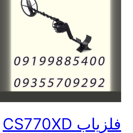
فلزیاب CS770XD
ف