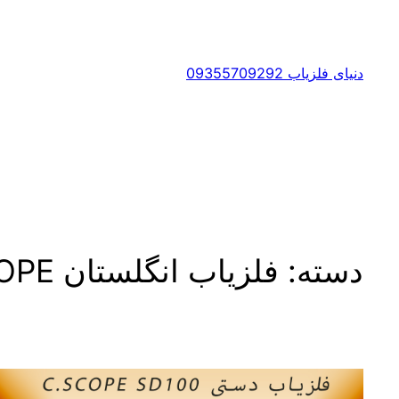
رفتن
به
محتوا
دنیای فلزیاب 09355709292
دسته:
فلزیاب انگلستان C.SCOPE