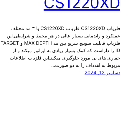
CS1220XD
فلزیاب CS1220XD فلزیاب CS1220XD با ۳ مد مختلف
عملکرد و راندمانی بسیار عالی در هر محیط و شرایطی.این
فلزیاب قابلیت سوییچ سریع بین مد MAX DEPTH و TARGET
ID را داراست که کمک بسیار زیادی به اپراتور میکند و از
حفاری های بی مورد جلوگیری میکند.این فلزیاب اطلاعات
مربوط به اهدداف را به دو صورت…
دسامبر 12, 2024