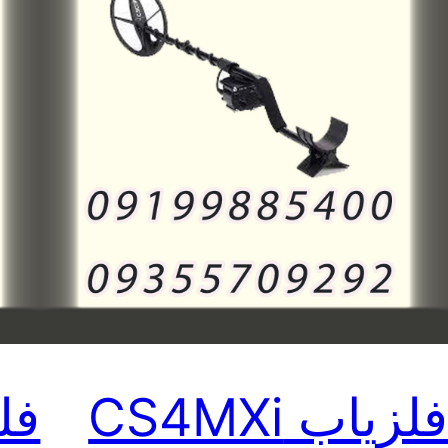
لزیاب CS4MXi
فل