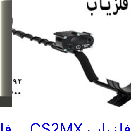
لزیاب CS2MX