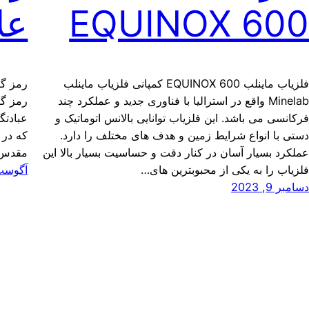
EQUINOX 60
عل
فلزیاب ماینلب EQUINOX 600 کمپانی فلزیاب ماینلب
رمز گش
Minelab واقع در استرالیا با فناوری جدید و عملکرد چند
رمز گش
رکانسی می باشد. این فلزیاب توانایی بالانس اتوماتیک و
عبادتگ
ستی با انواع شرایط زمین و هدف های مختلف را دارد.
که در 
ملکرد بسیار آسان در کنار دقت و حساسیت بسیار بالا این
مقدس د
لزیاب را به یکی از محبوبترین های…
آگوست 24, 2
سامبر 9, 2023