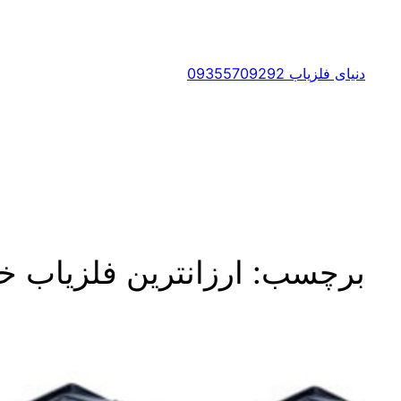
رفتن
به
محتوا
دنیای فلزیاب 09355709292
برچسب:
ارزانترین فلزیاب 