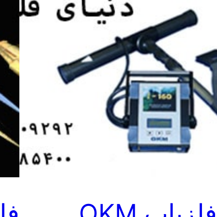
فلزیاب OKM
فل