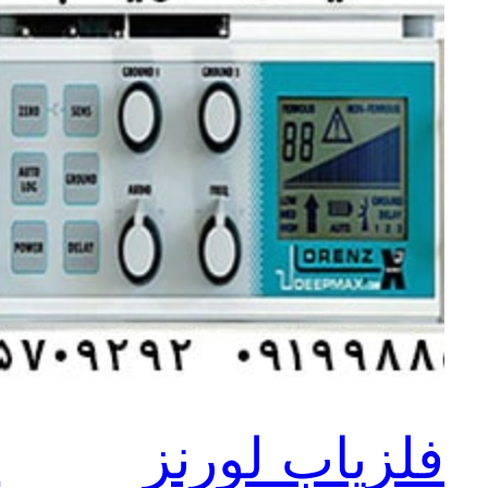
فلزیاب لورنز
ف