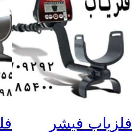
لزیاب فیشر
فل