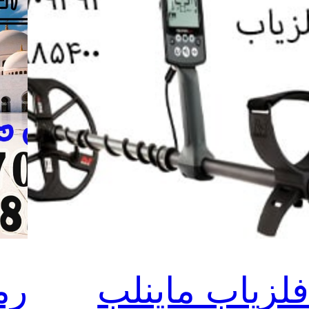
لزیاب ماینلب
رم