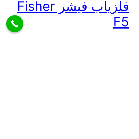
فلزیاب فیشر Fisher
F5
فلزیاب فیشر Fisher F5 ساخت امریکا فلزیاب های سری
F کمپانی فلزیاب فیشر از بهترین فلزیاب های موجود در
بازار هستند و به کاربرانی که به تازگی فلزیابی را شروع
کرده اند و یا دنبال کاوش سکه.طلا و جواهرات هستند
توصیه میشود. کارایی این دستگاهها نسبت به قیمت پایین
آنها بسیار عالی است. فیشر Fisher…
دسامبر 23, 2023