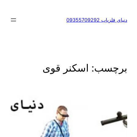
رفتن
به
دنیای فلزیاب 09355709292
محتوا
برچسب:
اسکنر قوی