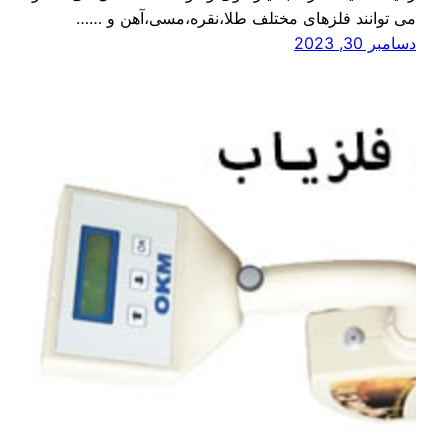
می توانند فلزھای مختلف طلا،نقره،مسی،آھن و ……
دسامبر 30, 2023