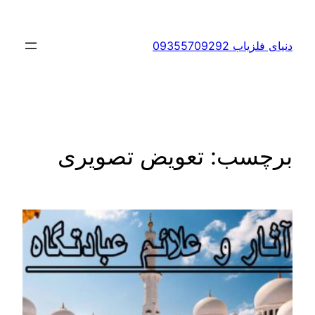
رفتن
به
دنیای فلزیاب 09355709292
محتوا
برچسب:
تعویض تصویری