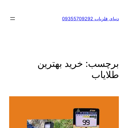
رفتن
به
دنیای فلزیاب 09355709292
محتوا
برچسب:
خرید بهترین
طلایاب