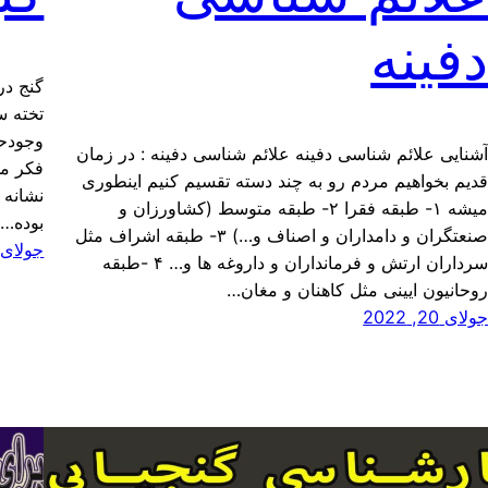
فینه
گنج در
تخته س
وجودحت
شنایی علائم شناسی دفینه علائم شناسی دفینه : در زمان
فکر می
دیم بخواهیم مردم رو به چند دسته تقسیم کنیم اینطوری
نشانه 
میشه ۱- طبقه فقرا ۲- طبقه متوسط (کشاورزان و
بوده…
صنعتگران و دامداران و اصناف و…) ۳- طبقه اشراف مثل
جولای 20, 022
سرداران ارتش و فرمانداران و داروغه ها و… ۴ -طبقه
وحانیون ایینی مثل کاهنان و مغان…
ولای 20, 2022