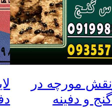
قش مورچه در
لا
نج و دفینه
دف