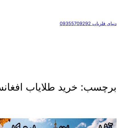
رفتن
به
محتوا
دنیای فلزیاب 09355709292
برچسب:
خرید طلایاب افغان