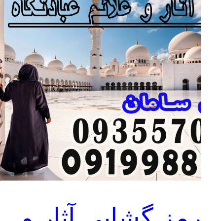
رمز گشایی آثار و
ع