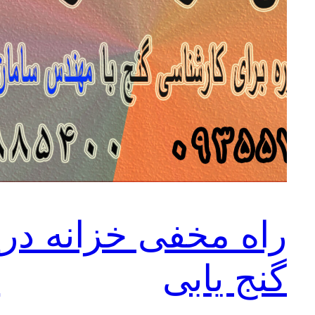
راه مخفی خزانه در
ن
گنج یابی
گ