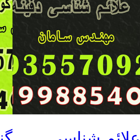
لائم شناسی
گن