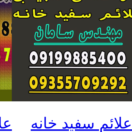
لائم سفید خانه
عل