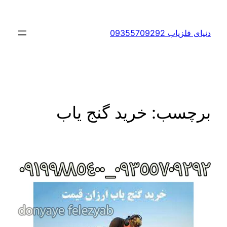
رفتن
به
دنیای فلزیاب 09355709292
محتوا
برچسب:
خرید گنج یاب