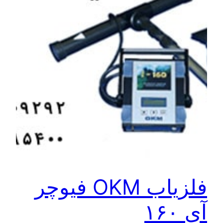
فلزیاب OKM فیوچر
آی ۱۶۰