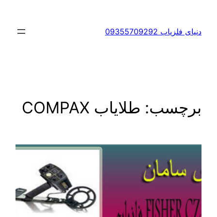
رفتن
به
دنیای فلزیاب 09355709292
محتوا
برچسب:
طلایاب COMPAX