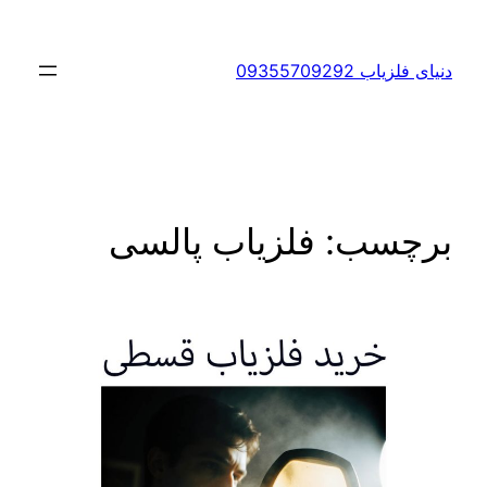
رفتن
به
دنیای فلزیاب 09355709292
محتوا
برچسب:
فلزیاب پالسی