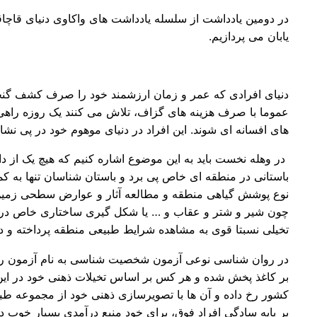
در دومین یادداشت از سلسله یادداشت های واکاوی دنیای قاچا
یابان می پردازیم.
دنیای افرادی که عمر و زمان ارزشمند خود را صرف کشف گنجینه
عموما با صرف هزینه های گزاف، تلاش می کنند یک روزه راهی 
های افسانه ای شوند. این افراد در دنیای موهوم خود در پی نشا
در وهله نخست باید به این موضوع اشاره کنیم که هیچ یک از د
باستانی در منطقه ای خاص پی برد و باستان شناسان تنها به ک
نوع پوشش گیاهی منطقه و مطالعه آثار و عوارض سطحی زمین باش
چون شیر و شتر و عقاب و … یا شکل گیری ساختاری خاص در عو
تخیلی نسبتا قوی به مشاهده شرایط طبیعی منطقه پرداخته و د
در روان شناسی نوعی آزمون شخصیت شناسی به نام آزمون رورشا
بر کاغذ پخش شده و هر کس بر اساس تخیلات ذهنی خود در این 
کشور رخ داده و آن ها با تصویرسازی ذهنی خود از مجموعه طب
بر پایه سادگی افراد فوق، برای خود منبع درآمدی بسیار خوب د