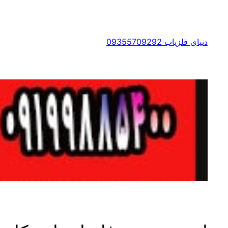
رفتن
به
محتوا
دنیای فلزیاب 09355709292