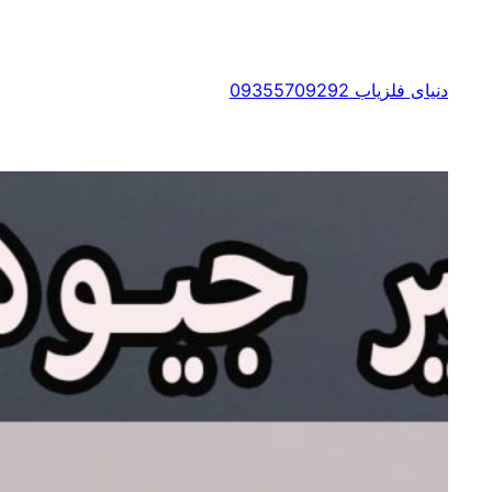
رفتن
به
محتوا
دنیای فلزیاب 09355709292