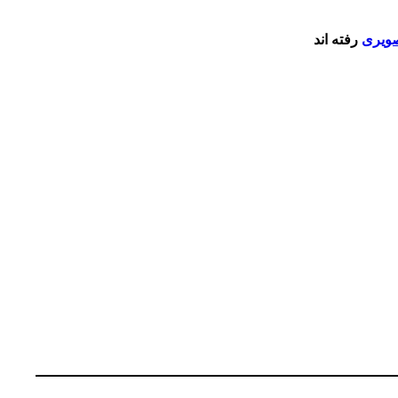
صویری
رفته اند