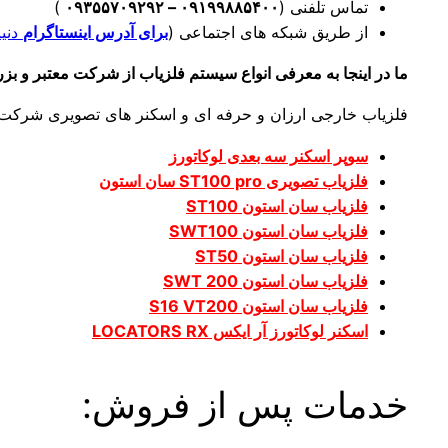
تماس تلفنی (
۰۹۱۹۹۸۸۵۴۰۰
– ۰۹۳۵۵۷۰۹۲۹۲
)
از طریق شبکه های اجتماعی (
برای آدرس اینستاگرام
دنیا
ما در اینجا به معرفی انواع سیستم فلزیاب از شرکت معتبر و بزرگ
فلزیاب خارجی ارزان و حرفه ای و اسکنر های تصویری شرکت 
سوپر اسکنر سه بعدی لوکاتورز
فلزیاب تصویری ST100 pro سان استون
فلزیاب سان استون ST100
فلزیاب سان استون SWT100
فلزیاب سان استون ST50
فلزیاب سان استون SWT 200
فلزیاب سان استون S16 VT200
اسکنر لوکاتورز آر ایکس LOCATORS RX
خدمات پس از فروش: