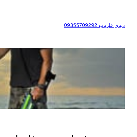
رفتن
به
محتوا
دنیای فلزیاب 09355709292