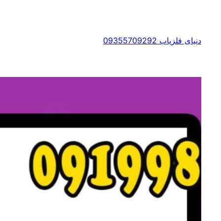
رفتن
به
محتوا
دنیای فلزیاب 09355709292