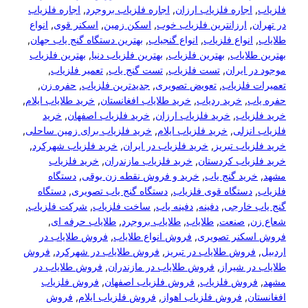
, 
, 
,