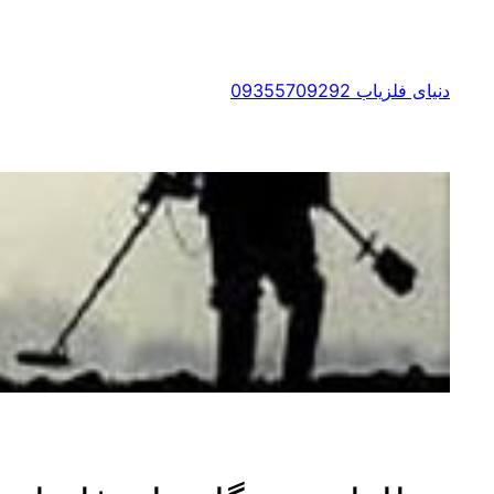
رفتن
به
محتوا
دنیای فلزیاب 09355709292