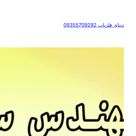
رفتن
به
محتوا
دنیای فلزیاب 09355709292