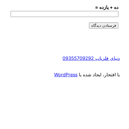
زده =
09355709292
ر، ایجاد شده با
WordPress