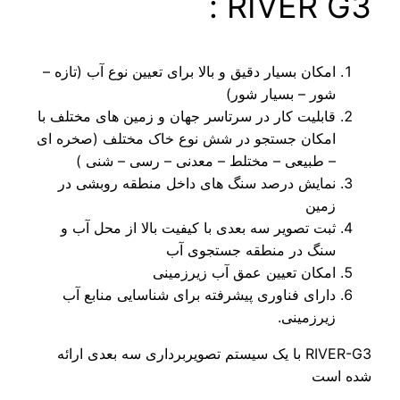
RIVER G
کان بسیار دقیق و بالا برای تعیین نوع آب (تازه –
ر – بسیار شور)
بلیت کار در سرتاسر جهان و زمین های مختلف با
مکان جستجو در شش نوع خاک مختلف (صخره ای
طبیعی – مختلط – معدنی – رسی – شنی )
مایش درصد سنگ های داخل منطقه روبشی در
مین
ت تصویر سه بعدی با کیفیت بالا از محل آب و
نگ در منطقه جستجوی آب
کان تعیین عمق آب زیرزمینی
رای فناوری پیشرفته برای شناسایی منابع آب
رزمینی.
RIVER-G3 با یک سیستم تصویربرداری سه بعدی ارائه
ت