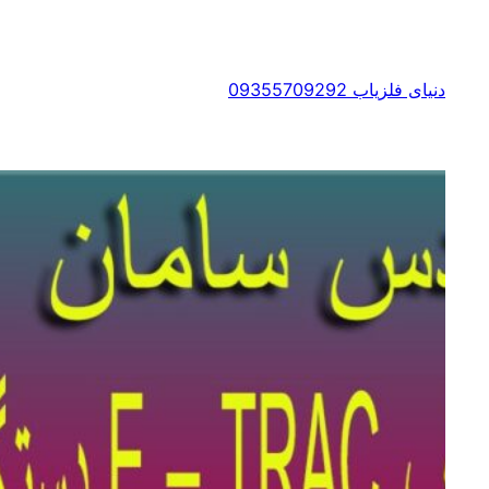
رفتن
به
محتوا
دنیای فلزیاب 09355709292