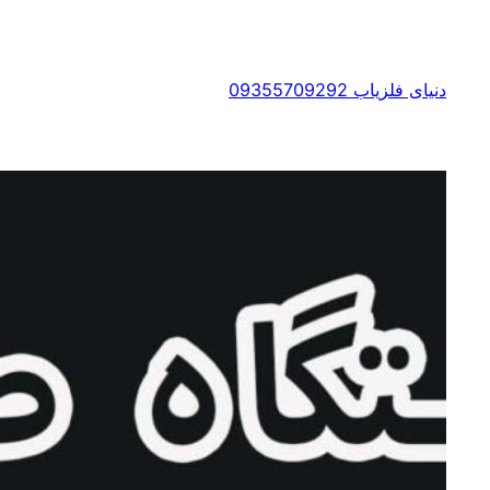
رفتن
به
محتوا
دنیای فلزیاب 09355709292