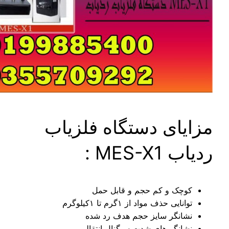
ای دستگاه فلزیاب
MES- :
چک و کم حجم و قابل حمل
نایی حذف مواد از ۱گرم تا ۱کیلوگرم
انگر سایز حجم هدف رد شده
انگر های شدت سیگنال انتقالی