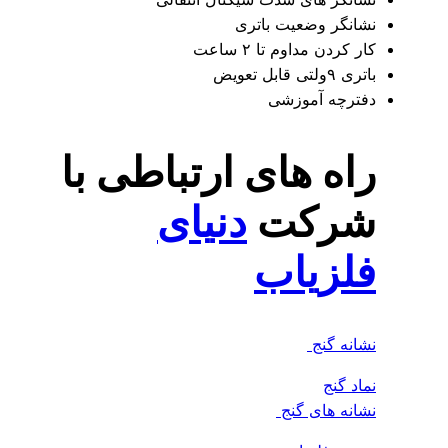
انگر وضعیت باتری
ر کردن مداوم تا ۲ ساعت
۹ولتی قابل تعویض
ترچه آموزشی
اه های ارتباطی با
رکت
دنیای
لزیاب
انه گنج
اد گنج
انه های گنج