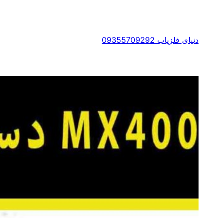
رفتن
به
محتوا
دنیای فلزیاب 09355709292