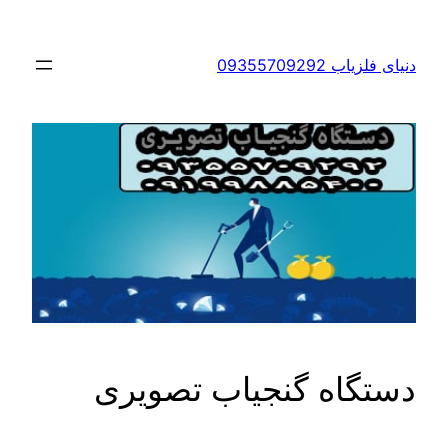
رفتن
به
دنیای فلزیاب 09355709292
محتوا
دستگاه گنجیاب تصویری