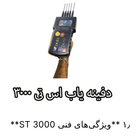
۱٫ **ویژگی‌های فنی ST 3000**