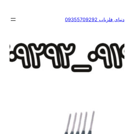
ن
دنیای فلزیاب 09355709292
ا