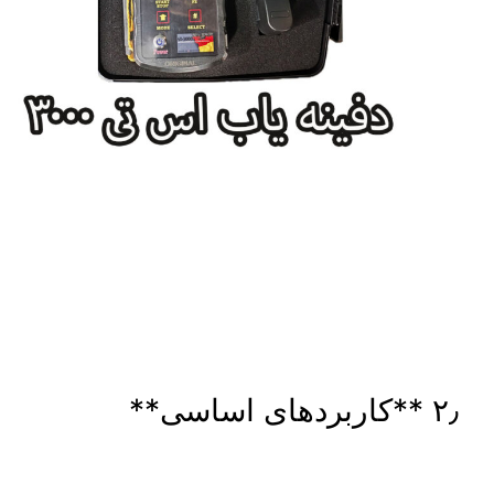
۲٫ **کاربردهای اساسی**