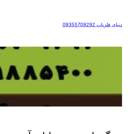
رفتن
به
محتوا
دنیای فلزیاب 09355709292