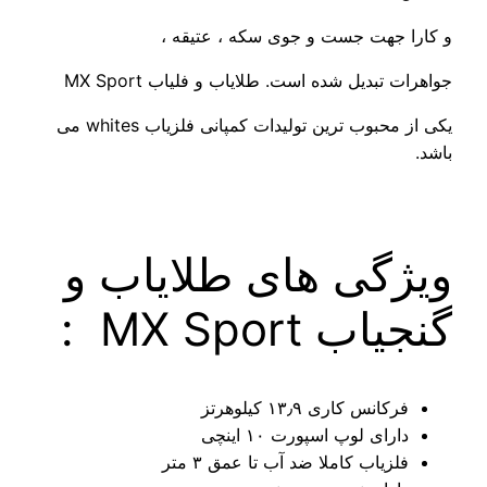
هت جست و جوی سکه ، عتیقه ،
یل شده است. طلایاب و فلیاب MX Sport
یکی از محبوب ترین تولیدات کمپانی فلزیاب whites می
ی های طلایاب و
MX Spor :
 کاری ۱۳٫۹ کیلوهرتز
 لوپ اسپورت ۱۰ اینچی
اب کاملا ضد آب تا عمق ۳ متر