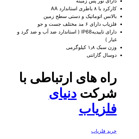
ی نور پس زمینه
 باطری استاندارد AA
انس اتوماتیک و دستی سطح زمین
ارای ۶ مد مختلف جست و جو
دارای تاییدیهIP68 ( استاندارد ضد آب و ضد گرد و
 )
 ۱٫۸ کیلوگرمی
ال گارانتی
ه های ارتباطی با
رکت
دنیای
زیاب
د فلزیاب