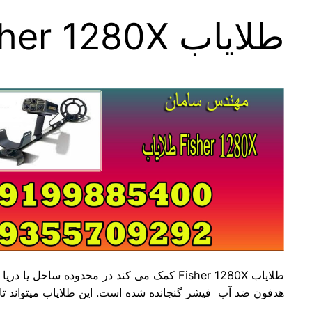
طلایاب Fisher 1280X
طلایاب Fisher 1280X کمک می کند در محدوده ساحل یا دریا کاوش کنید . سهم خود را از جواهرات و سکه ها در ساحل پیدا کنید.
هدفون ضد آب فیشر گنجانده شده است. این طلایاب میتواند تا ۲۵۰ فوت زیر آب برو