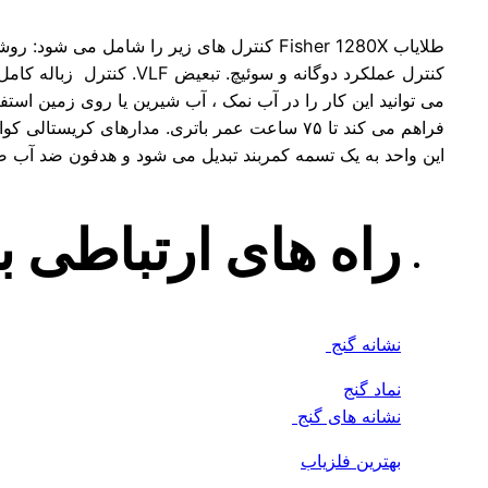
طلایاب Fisher 1280X کنترل های زیر را شامل می شود: روشن / خاموش کردن برق. تست باتری و کنترل حساسیت.
کنترل عملکرد دوگانه و سوئیچ. تبعیض VLF. کنترل زباله کامل. این مدل همچنین دارای عملکرد روشن و خاموش خودکار است.
می توانید این کار را در آب نمک ، آب شیرین یا روی زمین استفاده کنید. 
فراهم می کند تا ۷۵ ساعت عمر باتری. مدارهای کریستالی کوارتز ثبت شده ، قطعات کوچک زباله را نادیده می گیرند.
این واحد به یک تسمه کمربند تبدیل می شود و هدفون ضد آب 
راه های ارتباطی 
نشانه گنج
نماد گنج
نشانه های گنج
بهترین فلزیاب