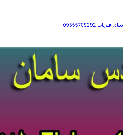
رفتن
به
محتوا
دنیای فلزیاب 09355709292