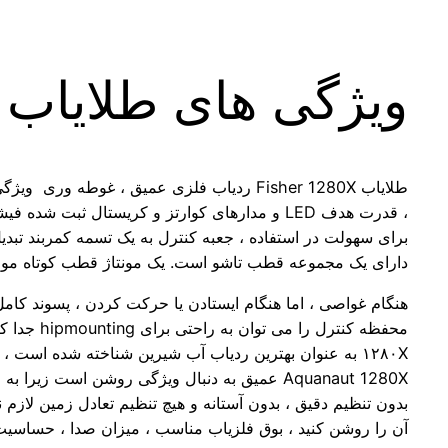
ویژگی های طلایاب Fisher 1280X
طلایاب Fisher 1280X ردیاب فلزی عمیق ، غوطه وری ویژگی عملکرد روشن و خاموش خودکار را برای آب نمک ، آب شیرین یا مصارف زمین دارد.
، قدرت هدف LED و مدارهای کوارتز و کریستال ثبت شده فیشر تا ۷۵ ساعت عمر باتری را ارائه می دهد. این آشکارساز در زیر ۲۵۰ فوت زیر آب قرار دارد.
برای سهولت در استفاده ، جعبه کنترل به یک تسمه کمربند تبدیل می شود. ۱۲۸۰X در ناهموارترین م
دارای یک مجموعه قطب تاشو است. یک مونتاژ قطب کوتاه مو
هنگام غواصی ، اما هنگام ایستادن یا حرکت کردن ، پسوند کامل ترجیح داده می شود. طلا
محفظه کنترل را می توان به راحتی برای hipmounting جدا کرد یا می توان آن را با یک مهار قفسه سینه به صورت قفسه سینه نصب کرد.
۱۲۸۰X به عنوان بهترین ردیاب آب شیرین شناخته شده است ، اما می تواند در آب شور استفاده شود.
Aquanaut 1280X عمیق به دنبال ویژگی روشن است زیرا به طور خودکار خود را با شرایط متغیر تنظیم می کند. استفاده از آن بسیار آسان است.
بدون تنظیم دقیق ، بدون آستانه و هیچ تنظیم تعادل زمین لازم 
آن را روشن کنید ، بوق فلزیاب مناسب ، میزان صدا ، حساسیت 