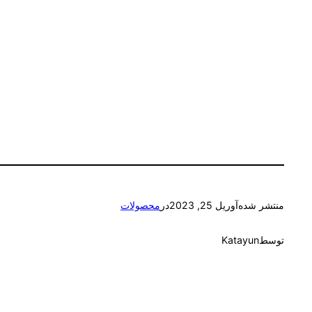
منتشر شده
آوریل 25, 2023
در
محصولات
توسط
Katayun