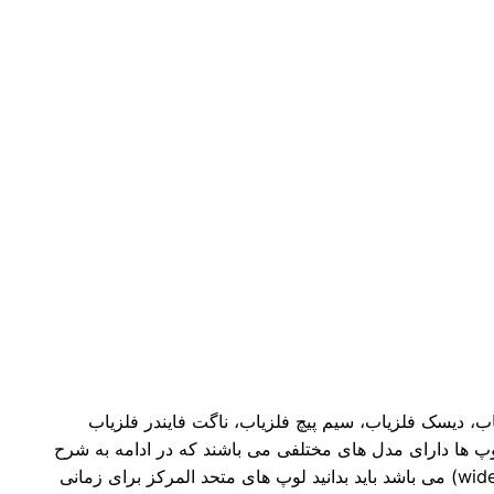
اب، دیسک فلزیاب، سیم پیچ فلزیاب، ناگت فایندر فلزیاب
پ ها دارای مدل های مختلفی می باشند که در ادامه به شرح
تک تک آنها خواهیم کرد، اما ابتدا باید بدانید لوپ های فلزیاب دو نوع هستند : لوپ متحد المرکز (concentric) و لوپ گسترده (wide scan) می باشد باید بدانید لوپ های متحد المرکز برای زمانی