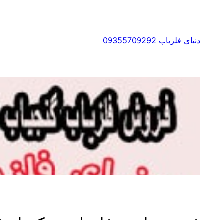
رفتن
به
محتوا
دنیای فلزیاب 09355709292