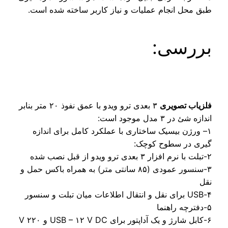
ق محل انجام عملیات و نیاز کاربر ساخته شده است.
ررسی:
زیاب تصویری
۳ بعدی ترو ویدو با عمق نفوذ ۲۰ متر بنابر
زه شئ در ۳ مدل موجود است:
– ورژن بیسیک ساختاری با عملکرد کامل برای اندازه
ری در سطوح کوچک:
۳-سنسور عمودی (۸۵ سانتی متر) به همراه باکس حمل و
ل
۶-کابل شارژ و یک آداپتور برای USB – ۱۲ V DC و ۲۲۰ V