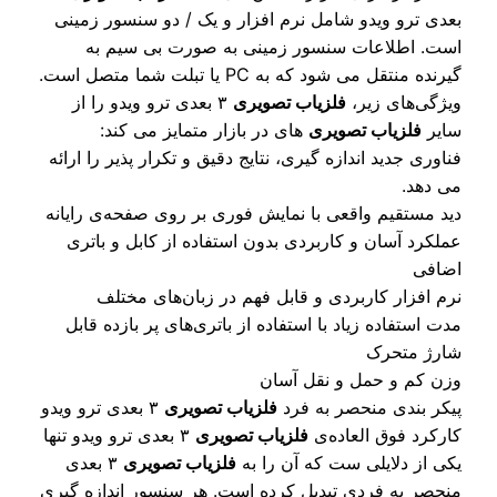
دی ترو ویدو شامل نرم افزار و یک / دو سنسور زمینی
ت. اطلاعات سنسور زمینی به صورت بی سیم به
ده منتقل می شود که به PC یا تبلت شما متصل است.
ژگی‌های زیر،
فلزیاب تصویری
۳ بعدی ترو ویدو را از
یر
فلزیاب تصویری
‌های در بازار متمایز می کند:
اوری جدید اندازه گیری، نتایج دقیق و تکرار پذیر را ارائه
 دهد.
د مستقیم واقعی با نمایش فوری بر روی صفحه‌ی رایانه
لکرد آسان و کاربردی بدون استفاده از کابل و باتری
افی
م افزار کاربردی و قابل فهم در زبان‌های مختلف
ت استفاده زیاد با استفاده از باتری‌های پر بازده قابل
رژ متحرک
ن کم و حمل و نقل آسان
کر بندی منحصر به فرد
فلزیاب تصویری
۳ بعدی ترو ویدو
رکرد فوق العاده‌ی
فلزیاب تصویری
۳ بعدی ترو ویدو تنها
ی از دلایلی ست که آن را به
فلزیاب تصویری
۳ بعدی
حصر به فردی تبدیل کرده است. هر سنسور اندازه گیری