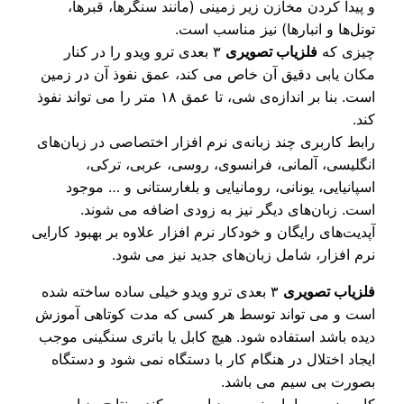
پیدا کردن مخازن زیر زمینی (مانند سنگرها، قبرها،
نل‌ها و انبارها) نیز مناسب است.
زی که
فلزیاب تصویری
۳ بعدی ترو ویدو را در کنار
ان یابی دقیق آن خاص می کند، عمق نفوذ آن در زمین
است. بنا بر اندازه‌ی شی، تا عمق ۱۸ متر را می تواند نفوذ
د.
بط کاربری چند زبانه‌ی نرم افزار اختصاصی در زبان‌های
گلیسی، آلمانی، فرانسوی، روسی، عربی، ترکی،
پانیایی، یونانی، رومانیایی و بلغارستانی و … موجود
ت. زبان‌های دیگر نیز به زودی اضافه می شوند.
دیت‌های رایگان و خودکار نرم افزار علاوه بر بهبود کارایی
م افزار، شامل زبان‌های جدید نیز می شود.
زیاب تصویری
۳ بعدی ترو ویدو خیلی ساده ساخته شده
ت و می تواند توسط هر کسی که مدت کوتاهی آموزش
ده باشد استفاده شود. هیچ کابل یا باتری سنگینی موجب
جاد اختلال در هنگام کار با دستگاه نمی شود و دستگاه
ورت بی سیم می باشد.
ربر زمین را با سنسور ردیابی می کند و نتایج ردیابی بر