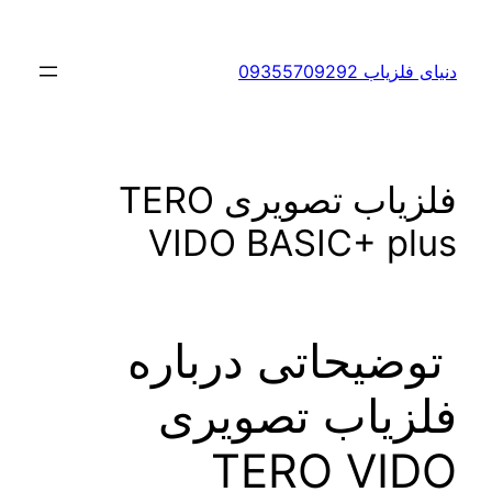
ی فلزیاب 09355709292
فلزیاب تصویری TERO
VIDO BASIC+ plu
وضیحاتی درباره
لزیاب تصویری
TERO VID