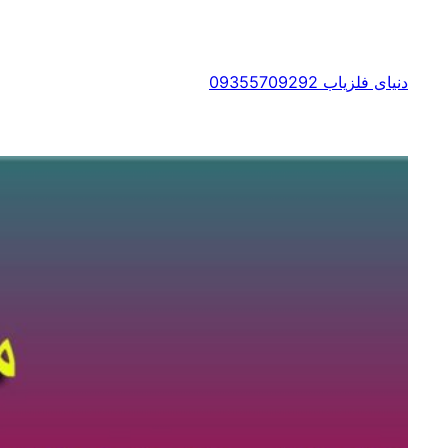
رفتن
به
محتوا
دنیای فلزیاب 09355709292