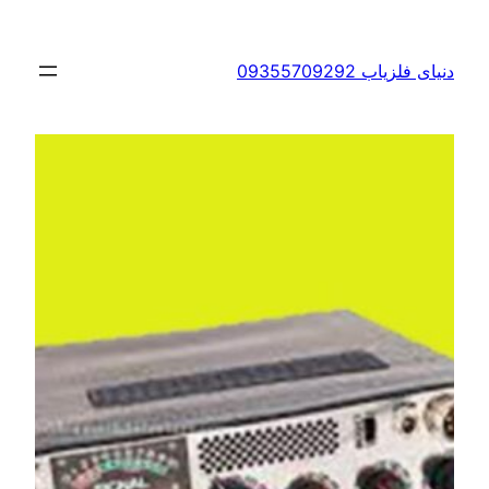
ی فلزیاب 09355709292