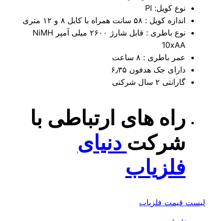
نوع کویل: PI
اندازه کویل : ۵۸ سانت همراه با کابل ۸ و ۱۲ متری
نوع باطری : قابل شارژ ۲۶۰۰ میلی آمپر NiMH
10xAA
عمر باطری : ۸ ساعت
دارای جک هدفون ۶٫۳۵
گارانتی ۲ سال شرکتی
راه های ارتباطی با
شرکت
دنیای
فلزیاب
ست قیمت فلزیاب