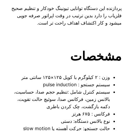
ازنده این دستگاه توانایی تیونینگ خودکار و تنظیم صحیح
زیاب را دارد بدین ترتیب در وقت اپراتور صرفه جویی
شود و کار اکتشاف اهداف راحت تر است.
شخصات
وزن : ۲ کیلوگرم با کویل ۱۲۵×۱۲۵ سانتی متر
سیستم جستجو : pulse induction
سیستم کنترل شامل :تنظیم حجم صدا، حساسیت،
بالانس زمین، فرکانس صدا، سوئیچ حالت تقویت،
دکمه بازگشت، چک کردن باطری
فرکانس : ۶۷۵ هرتز
نوع بالانس دستگاه: دستی
حالت جستجو: حرکت آهسته یا slow motion