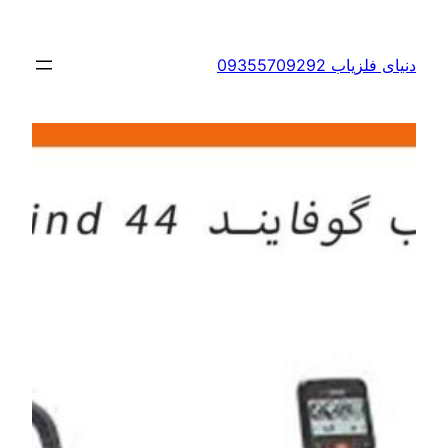
ن
دنیای فلزیاب 09355709292
ا