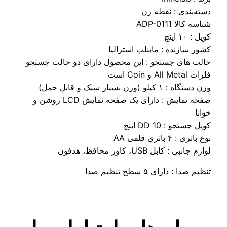
دسته‌بندی : نقطه زن
شناسه کالا ADP-0111
کویل :
۱۰ اینچ
کشور سازنده :
ماینلب استرالیا
حالت های جستجو :
این محصول دارای دو حالت جستجو
فلزات All Metal و Coin است
وزن دستگاه :
۱ کیلو (وزن بسیار سبک و قابل حمل)
صفحه نمایش :
دارای یک صفحه نمایش LCD روشن و
خوانا
کویل جستجو :
DD 10 اینچ
نوع باتری :
۴ باتری قلمی AA
لوازم جانبی :
کابل USB، کاور محافظ، هدفون
تنظیم صدا :
دارای ۵ سطح تنظیم صدا