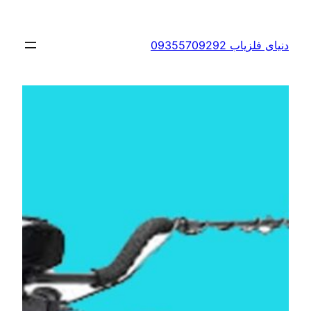
فتن
ه
دنیای فلزیاب 09355709292
حتوا