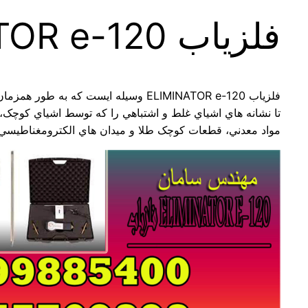
فلزیاب ELIMINATOR e-120 یکی از بهترین ها
فلزیاب ELIMINATOR e-120 وسيله ايست که به طور همزمان با تعيين کننده هاي فاصله عمل مي کند
تا نشانه هاي اشياي غلط و اشتباهي را که توسط اشياي کوچک،
مواد معدني، قطعات کوچک طلا و ميدان هاي الکترومغناطيسي ا