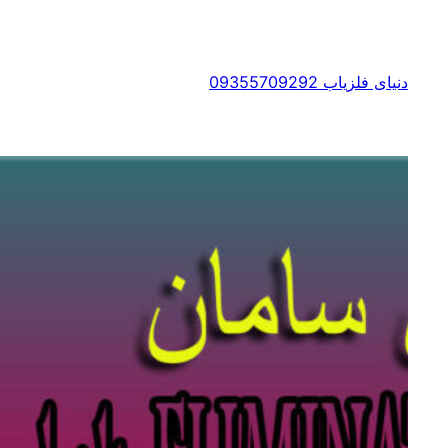
رفتن
به
محتوا
دنیای فلزیاب 09355709292