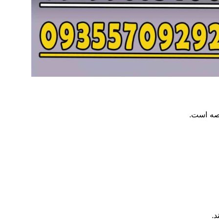
رصه است.
د.