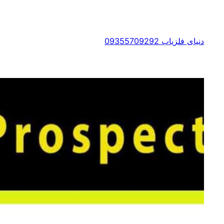
رفتن
به
محتوا
دنیای فلزیاب 09355709292