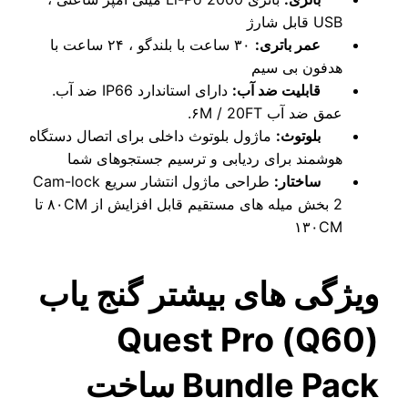
باتری:
۳۰ ساعت با بلندگو ، ۲۴ ساعت با
ن بی سیم
یت ضد آب:
دارای استاندارد IP66 ضد آب.
ب ۶M / 20FT.
وث:
ماژول بلوتوث داخلی برای اتصال دستگاه
د برای ردیابی و ترسیم جستجوهای شما
تار:
طراحی ماژول انتشار سریع Cam-lock
2 بخش میله های مستقیم قابل افزایش از ۸۰CM تا
۱
 های بیشتر گنج یاب
(Q60) Quest Pro
Bundle Pack ساخت