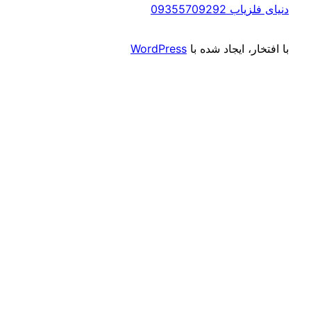
0935
یجاد شده با
WordPress