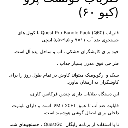
فلزیاب (Q60) Quest Pro Bundle Pack با کویل های
۹٫×۵٫۵ اینچی
اوشگران خشکی ، آب و ساحل ایده آل است.
 مدرن بسیار جذاب ،
نومیک میتواند کاوش در تمام طول روز را برای
 ارمغان بیاورد.
 طلایاب دارای چندین فرکانس کاری،
قابلیت ضد آب تا عمق ۶M / 20FT است و دارای بلوتوث
ی اتصال گوشی هوشمند است،
تا با استفاده از برنامه رایگان QuestGo ، جستجوهای شما