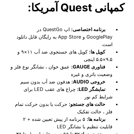
مریکا:
مه اختصاصی:
اپ QuestGo در
GooglePlay و App Store به رایگان قابل دانلود
 ها:
کویل های جستجوی ضد آب ۱۱×۹ و
 GAUGE:
عمق خوان ، نشانگر نوع فلز و
 باتری و غیره
 AUDIO:
هدفون ضد آب بدون سیم
گر LED:
چراغ های عقب LED برای
 کم نور
 های جستجو:
حرکت یا بدون حرکت تمام
 حالت تفکیک
مه ها:
۵ برنامه از پیش تعیین شده + ۲
 تنظیم با نشانگر LED