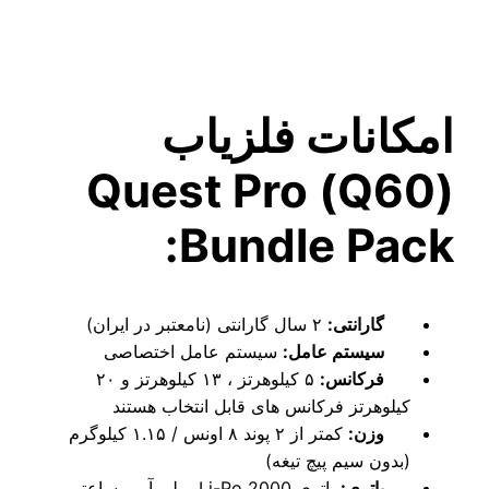
نات فلزیاب
(Q60) Quest Pro
Bundle P
نتی:
۲ سال گارانتی (نامعتبر در ایران)
م عامل:
سیستم عامل اختصاصی
انس:
۵ کیلوهرتز ، ۱۳ کیلوهرتز و ۲۰
رتز فرکانس های قابل انتخاب هستند
:
کمتر از ۲ پوند ۸ اونس / ۱.۱۵ کیلوگرم
 سیم پیچ تیغه)
ری:
باتری Li-Po 2000 میلی آمپر ساعتی ،