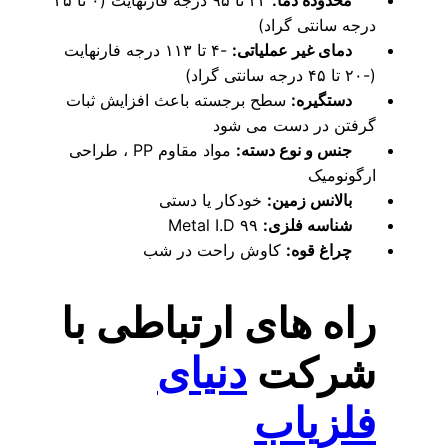
ده دما:
۳۲ تا ۹۵ درجه فارنهایت (۰ تا ۳۵
سانتی گراد)
 غیر عملیاتی:
-۴ تا ۱۱۳ درجه فارنهایت
یره:
سطح برجسته باعث افزایش ثبات
ن در دست می شود
و نوع دسته:
مواد مقاوم PP ، طراحی
ومیک
نس زمین:
خودکار یا دستی
ه فلزی:
۹۹ Metal I.D
 قوه:
کاوش راحت در شب
ه های ارتباطی با
رکت
دنیای
زیاب