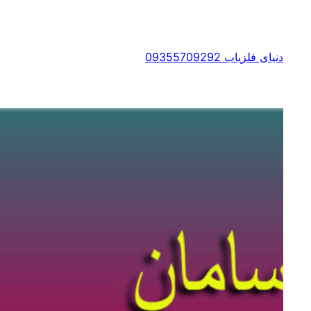
رفتن
به
محتوا
دنیای فلزیاب 09355709292