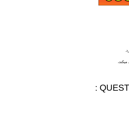
د.
میکند،