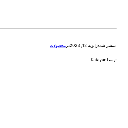
منتشر شده
ژانویه 12, 2023
در
محصولات
توسط
Katayun