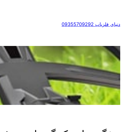
رفتن
به
محتوا
دنیای فلزیاب 09355709292