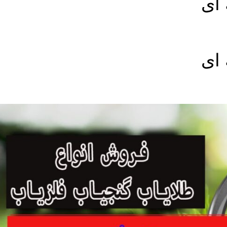
 ای
 ای