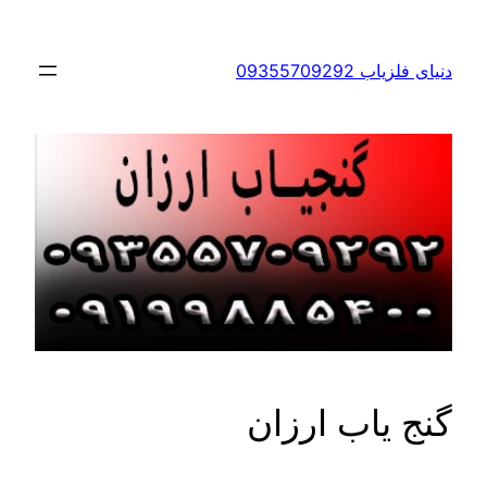
رفتن
به
دنیای فلزیاب 09355709292
محتوا
گنج یاب ارزان