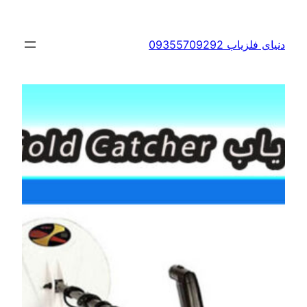
ب 09355709292