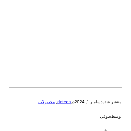
شده
دسامبر 1, 2024
در
detech
, 
محصولات
وفی
ها: