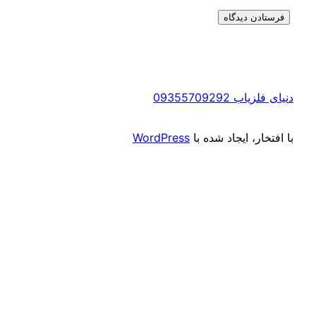
ب 09355709292
ار، ایجاد شده با
WordPress