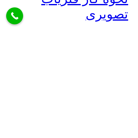
تصویری
نحوه کار فلزیاب تصویری برای اینکه بدانید نحوه کار
فلزیاب تصویری به چه صورت است در این مقاله با ما
همراه باشید . فلزیاب تصویری به دستگاهی گفته می شود
که علاوه بر قابلیت شناسایی فلز، قابلیت اسکن و ارایه
تصویر فلز مورد نظر را دارد و فقط شکل حدودی و
تخمینی فلز…
نوامبر 24, 2021