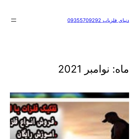
رفتن
به
دنیای فلزیاب 09355709292
محتوا
ماه:
نوامبر 2021